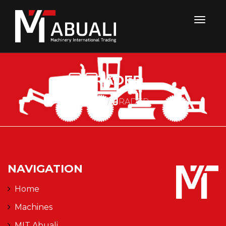
GRADER
HOME
GRADER
NAVIGATION
Home
Machines
MIT Abuali