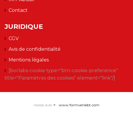
Contact
JURIDIQUE
CGV
Avis de confidentialité
Mentions légales
[borlabs-cookie type="btn-cookie-preference"
title="Paramètres des cookies" element="link"/]
réalisé avec ♥ -
www.formverliebt.com